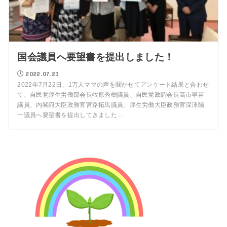
国会議員へ要望書を提出しました！
2022.07.23
2022年7月22日、1万人ママの声を聞かせてアンケート結果と合わせ
て、自民党厚生労働部会長牧原秀樹議員、自民党政調会長高市早苗
議員、内閣府大臣政務官宮路拓馬議員、厚生労働大臣政務官深澤陽
一議員へ要望書を提出してきました...