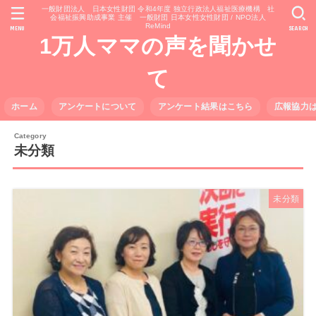
一般財団法人 日本女性財団 令和4年度 独立行政法人福祉医療機構 社
会福祉振興助成事業 主催 一般財団 日本女性女性財団 / NPO法人
ReMind
MENU
SEARCH
1万人ママの声を聞かせ
て
ホーム
アンケートについて
アンケート結果はこちら
広報協力
未分類
未分類