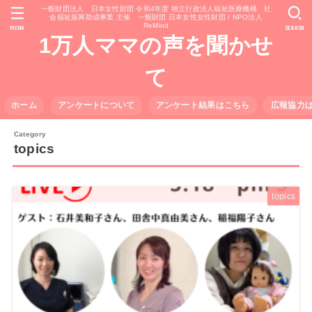
一般財団法人 日本女性財団 令和4年度 独立行政法人福祉医療機構 社
会福祉振興助成事業 主催 一般財団 日本女性女性財団 / NPO法人
ReMind
MENU
SEARCH
1万人ママの声を聞かせ
て
ホーム
アンケートについて
アンケート結果はこちら
広報協力
topics
topics