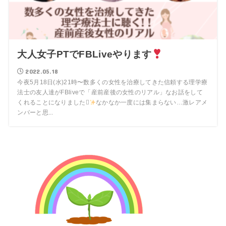
大人女子PTでFBLiveやります
2022.05.18
今夜5月18日(水)21時〜数多くの女性を治療してきた信頼する理学療
法士の友人達がFBliveで「産前産後の女性のリアル」なお話をして
くれることになりました
なかなか一度には集まらない…激レアメ
ンバーと思...