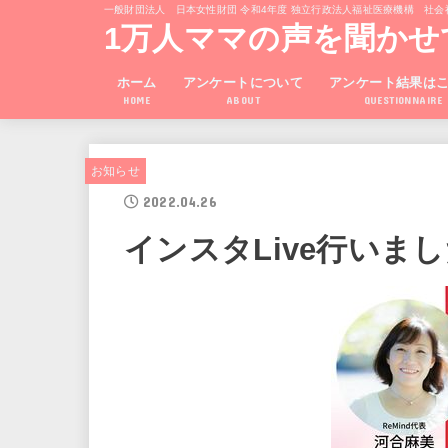
一般財団法人 日本女性財団 令和4年度 独立行政法人福祉医療機構 社会福祉振
1万人ママの声を聞かせ
ホーム
アンケートについて
アンケート結果は
HOME
ABOUT
QUESTIONNAIRE
お知らせ
2022.04.26
インスタLive行いま