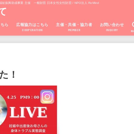
興助成事業 主催 一般財団 日本女性女性財団 / NPO法人 ReMind
て
こちら
広報協力はこちら
主催・共催・協力者
お問い合わせ
COOPERATION
MEMBER
INQUIRY
SE
した！